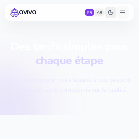
OVIVO
FR
AR
Des tarifs simples pour
chaque étape
Choisissez le plan qui s'adapte à vos besoins
de livraison, sans compromis sur la qualité.